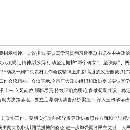
要指示精神。会议指出,要认真学习贯彻习近平总书记在中央政治
八项规定精神,以实际行动坚定拥护“两个确立”、坚决做到“
和行动统一到中央农村工作会议精神上来,以高度的政治自觉抓好
工作会议精神。会议表示,全市广大政协组织和政协委员要认真学
上来,立足岗位,履职尽责,持续唱响光明论,多做凝聚共识、
言助力决策落地。要立足界别优势当好桥梁纽带,深入宣传解读
代市县政协工作。要切实把党的领导贯穿政协履职各方面和全过程,深
民主两大旗帜,以团结拼搏的姿态,进一步加强同各民主党派、