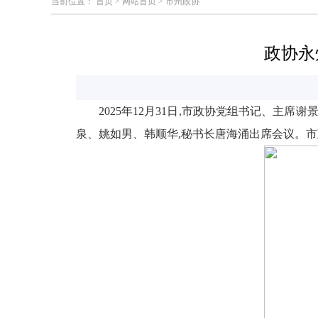
当前位置：
首页
>
网站首页
>
市州政协
政协永
2025年12
月
31
日,市政协党组书记、主席谢
泉、姚如男、韩顺华,秘书长唐海涌出席会议。市