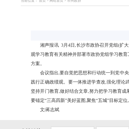
当前位置：
首页
>
网站首页
>
市州政协
湘声报讯
3月4日,长沙市政协召开党组(
观学习教育有关精神并部署市政协党组学习教育工
方案。
会议指出,要自觉把思想和行动统一到党中
践行正确政绩观。要一体推进学查改,强化理论武
坚持开门教育,做好结合文章,努力把学习教育
要锚定“三高四新”美好蓝图,聚焦“五城”目标定
文|蒋志斌