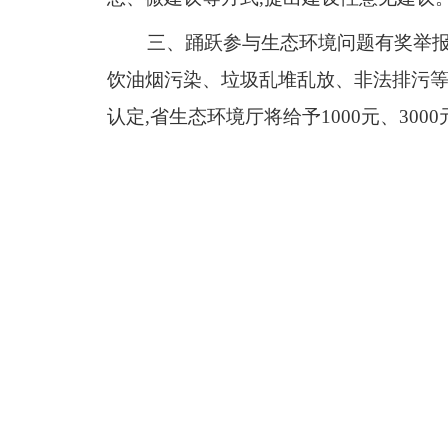
三、
踊跃参与生态环境问题有奖举
饮油烟污染、
垃圾
乱堆乱放
、非法排污
认定,省生态环境厅将给予
1000
元、
3000
参与方式一:
登录政协云
APP
,
从首页
参与
方式二:
微信搜索并关注
“
政协云
参与
方式三:
登录湖南
省
政协门户网
参与
方式四:
登录新湖南客户端,进入
台”
。