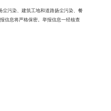
扬尘污染、建筑工地和道路扬尘污染、餐
举报信息将严格保密。举报信息一经核查
奖举报”
。
有奖举报
”
导引栏
。
到
并点击
“
生态
环
境
问题有奖举报
”
。
页面中间的“生态环境问题有奖举报平
政协湖南省委员会办公厅
2025
年
4
月
3
日