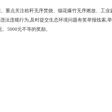
报
。
重点关注
秸秆无序焚烧、烟花爆竹无序燃放、工业
等违法违规行为
,
及时
提交
生态环境问题
有奖举报
线索
,
元、
5000
元不等的奖励。
左上方“改善生态环境专项民主监督”栏目进入,
点击
“有
”
公众号,在
推送的文章末尾
找到
并点击
“
生态环境问题
站(
https://www.hunanzx.gov.cn
),
在首页中
间靠
右位置找
时政频道—
滚动图片中的
“生态环保直通车”专题,点击